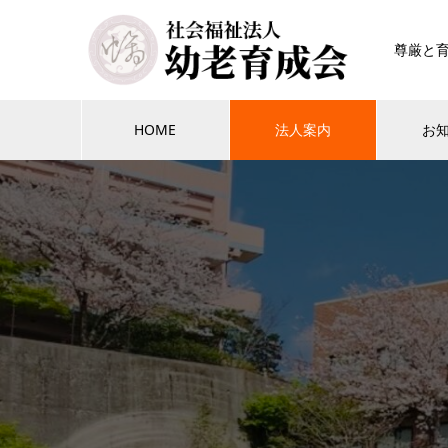
尊厳と
HOME
法人案内
お